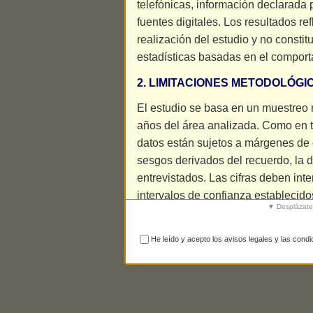
telefónicas, información declarada 
fuentes digitales. Los resultados re
realización del estudio y no const
estadísticas basadas en el compor
2. LIMITACIONES METODOLÓGI
El estudio se basa en un muestreo 
años del área analizada. Como en t
datos están sujetos a márgenes de e
sesgos derivados del recuerdo, la d
entrevistados. Las cifras deben int
intervalos de confianza establecido
▼ Desplázate 
3. POSIBLES ERRORES DE IDE
He leído y acepto los avisos legales y las condi
Dado que parte de la información 
existir un margen de error en la ide
especialmente en zonas donde ope
denominaciones similares. En estos