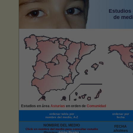
Estudios 
de medi
Estudios en área
Asturias
en orden de
Comunidad
ordenar tabla por
ordenar por
nombre del medio, A-Z
fecha
NOMBRE DEL MEDIO
FECHA
Click en nombre del medio para consultar estudio
año/mes
(Requiere
Adobe Reader
)