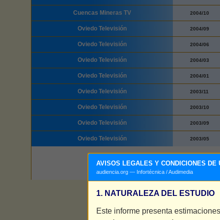
Cuencas Mineras TV
2004/10
Oviedo Televisión
2004/09
Oviedo Televisión
2004/06
Oviedo Televisión
2004/03
Oviedo Televisión
2004/01
Oviedo Televisión
2003/11
Oviedo Televisión
2003/10
Oviedo Televisión
2003/09
Oviedo Televisión
2003/05
©
AVISOS LEGALES Y CONDICIONES DE 
Condiciones-legal
|
audiencia.org — Infortécnica / Audimedia
1. NATURALEZA DEL ESTUDIO
Este informe presenta estimaciones