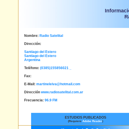
Informaci
R
Nombre:
Radio Satelital
Dirección:
Santiago del Estero
Santiago del Estero
Argentina
Teléfono:
(0385)155856021 _
Fax:
E-Mail:
martineleiva@hotmail.com
Dirección
www.radiosatelital.com.ar
Frecuencia:
96.9 FM
ESTUDIOS PUBLICADOS
(Requiere
Adobe Reader
)