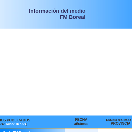
Información del medio
FM Boreal
FECHA
IOS PUBLICADOS
Estudio realizado
PROVINCIA
año/mes
iere
Adobe Reader
)