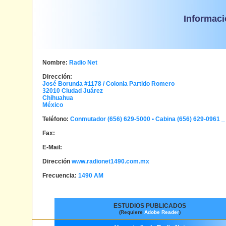
Informaci
Nombre:
Radio Net
Dirección:
José Borunda #1178 / Colonia Partido Romero
32010
Ciudad Juárez
Chihuahua
México
Teléfono:
Conmutador (656) 629-5000 • Cabina (656) 629-0961 
Fax:
E-Mail:
Dirección
www.radionet1490.com.mx
Frecuencia:
1490 AM
ESTUDIOS PUBLICADOS
(Requiere
Adobe Reader
)