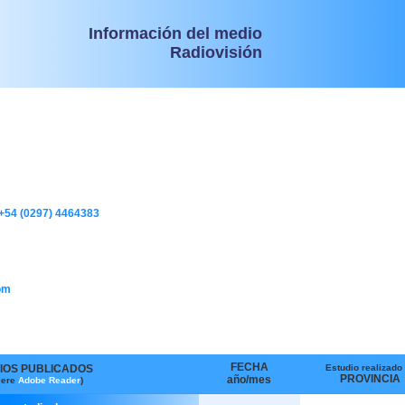
Información del medio
Radiovisión
+54 (0297) 4464383
om
FECHA
IOS PUBLICADOS
Estudio realizado
PROVINCIA
año/mes
iere
Adobe Reader
)