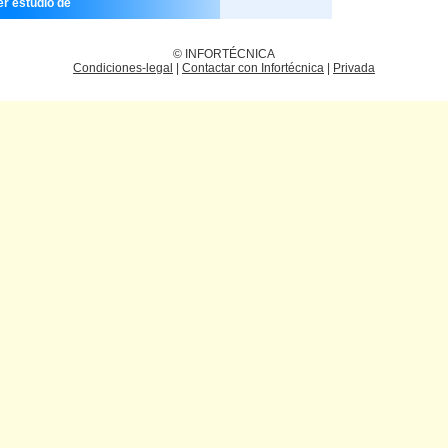
er estudio de
© INFORTÉCNICA
Condiciones-legal
|
Contactar con Infortécnica
|
Privada