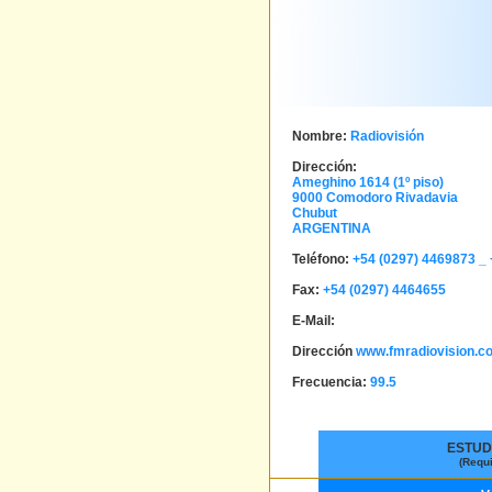
Nombre:
Radiovisión
Dirección:
Ameghino 1614 (1º piso)
9000
Comodoro Rivadavia
Chubut
ARGENTINA
Teléfono:
+54 (0297) 4469873 _
Fax:
+54 (0297) 4464655
E-Mail:
Dirección
www.fmradiovision.c
Frecuencia:
99.5
ESTUD
(Requ