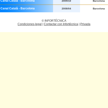
 Canal Català - Barcelona
2009/10
Barcelona
 Canal Català - Barcelona
2008/04
Barcelona
© INFORTÉCNICA
Condiciones-legal
|
Contactar con Infortécnica
|
Privada