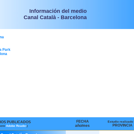
Información del medio
Canal Català - Barcelona
ona
ia Park
lona
FECHA
IOS PUBLICADOS
Estudio realizado
PROVINCIA
año/mes
iere
Adobe Reader
)