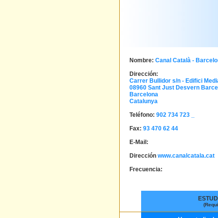
Nombre:
Canal Català - Barcel
Dirección:
Carrer Bullidor s/n - Edifici Med
08960 Sant Just Desvern
Barce
Barcelona
Catalunya
Teléfono:
902 734 723 _
Fax:
93 470 62 44
E-Mail:
Dirección
www.canalcatala.cat
Frecuencia:
ESTUD
(Requ