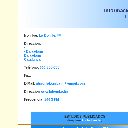
Informaci
Nombre:
La Bomba FM
Dirección:
-
-
Barcelona
Barcelona
Catalunya
Teléfono:
663 805 055 _
Fax:
E-Mail:
atmonlabombafm@gmail.com
Dirección
www.labomba.fm
Frecuencia:
100.3 FM
ESTUDIOS PUBLICADOS
(Requiere
Adobe Reader
)