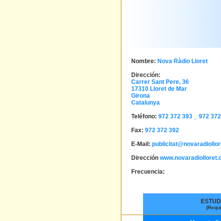
Nombre:
Nova Ràdio Lloret
Dirección:
Carrer Sant Pere, 36
17310
Lloret de Mar
Girona
Catalunya
Teléfono:
972 372 393 _
972 372
Fax:
972 372 392
E-Mail:
publicitat@novaradiollor
Dirección
www.novaradiolloret.
Frecuencia:
ESTUD
(Requ