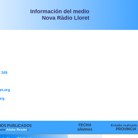
Información del medio
Nova Ràdio Lloret
 349
et.org
org
FECHA
IOS PUBLICADOS
Estudio realizado
PROVINCIA
año/mes
iere
Adobe Reader
)