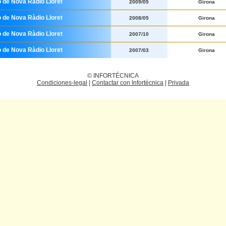
o de Nova Ràdio Lloret
2009/05
Girona
o de Nova Ràdio Lloret
2008/05
Girona
o de Nova Ràdio Lloret
2007/10
Girona
o de Nova Ràdio Lloret
2007/03
Girona
© INFORTÉCNICA
Condiciones-legal
|
Contactar con Infortécnica
|
Privada