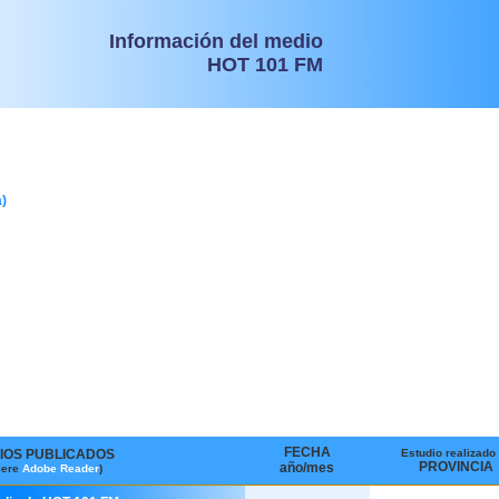
Información del medio
HOT 101 FM
)
FECHA
IOS PUBLICADOS
Estudio realizado
PROVINCIA
año/mes
iere
Adobe Reader
)