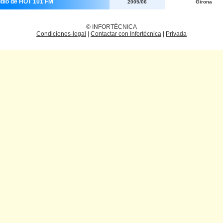
udio de HOT 101 FM
2005/06
Girona
© INFORTÉCNICA
Condiciones-legal
|
Contactar con Infortécnica
|
Privada