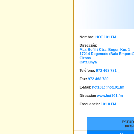
Nombre:
HOT 101 FM
Dirección:
Mas Bofill / Ctra. Begur, Km. 1
17214
Regencós (Baix Empordà
Girona
Catalunya
Teléfono:
972 468 781 _
Fax:
972 468 780
E-Mail:
hot101@hot101.fm
Dirección
www.hot101.fm
Frecuencia:
101.0 FM
ESTUD
(Requ