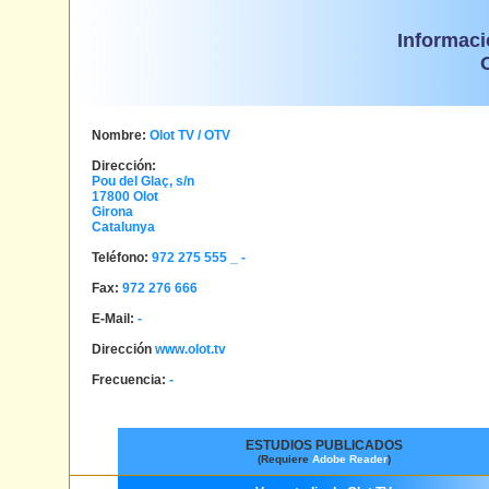
Informaci
Nombre:
Olot TV / OTV
Dirección:
Pou del Glaç, s/n
17800
Olot
Girona
Catalunya
Teléfono:
972 275 555 _
-
Fax:
972 276 666
E-Mail:
-
Dirección
www.olot.tv
Frecuencia:
-
ESTUDIOS PUBLICADOS
(Requiere
Adobe Reader
)