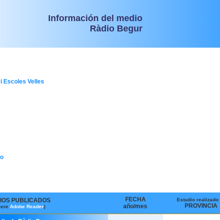
Información del medio
Ràdio Begur
i Escoles Velles
io
FECHA
IOS PUBLICADOS
Estudio realizado
PROVINCIA
año/mes
iere
Adobe Reader
)