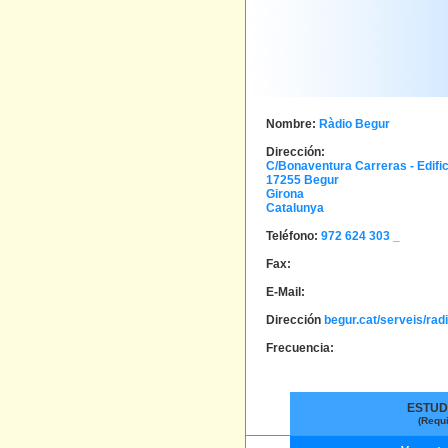
Nombre:
Ràdio Begur
Dirección:
C/Bonaventura Carreras - Edific
17255
Begur
Girona
Catalunya
Teléfono:
972 624 303 _
Fax:
E-Mail:
Dirección
begur.cat/serveis/rad
Frecuencia:
ESTUD
(Requ