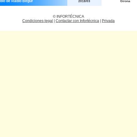
udio de Ràdio Begur
2018/03
Girona
© INFORTÉCNICA
Condiciones-legal
|
Contactar con Infortécnica
|
Privada