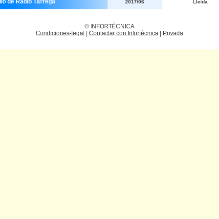
dio de Ràdio Tàrrega
2017/06
Lleida
© INFORTÉCNICA
Condiciones-legal
|
Contactar con Infortécnica
|
Privada