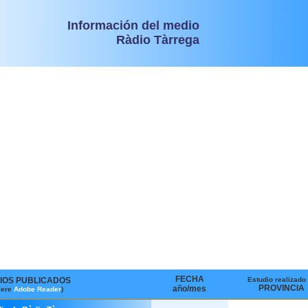
Información del medio
Ràdio Tàrrega
FECHA
IOS PUBLICADOS
Estudio realizado
PROVINCIA
año/mes
iere
Adobe Reader
)