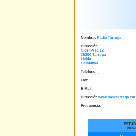
Nombre:
Ràdio Tàrrega
Dirección:
C/del Prat, 12
25300
Tàrrega
Lleida
Catalunya
Teléfono:
_
Fax:
E-Mail:
Dirección
www.radiotarrega.cat
Frecuencia:
ESTUD
(Requ