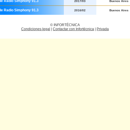
 de Radio Simphony 91.3
2017/03
Buenos Aires
 de Radio Simphony 91.3
2016/02
Buenos Aires
© INFORTÉCNICA
Condiciones-legal
|
Contactar con Infortécnica
|
Privada