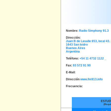
Nombre:
Radio Simphony 91.3
Dirección:
Juan B de Lasalle 653, local 43. 
1643
San Isidro
Buenos Aires
Argentina
Teléfono:
+54 11 4732 1122 _
Fax:
93 572 91 90
E-Mail:
Dirección
www.fm913.info
Frecuencia:
ESTUD
(Requ