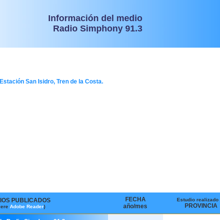
Información del medio
Radio Simphony 91.3
Estación San Isidro, Tren de la Costa.
FECHA
IOS PUBLICADOS
Estudio realizado
PROVINCIA
año/mes
iere
Adobe Reader
)