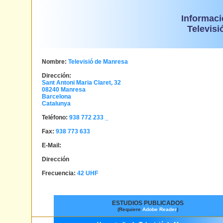
Informaci
Televisi
Nombre:
Televisió de Manresa
Dirección:
Sant Antoni Maria Claret, 32
08240
Manresa
Barcelona
Catalunya
Teléfono:
938 772 233 _
Fax:
938 773 633
E-Mail:
Dirección
Frecuencia:
42 UHF
ESTUDIOS PUBLICADOS
(Requiere
Adobe Reader
)