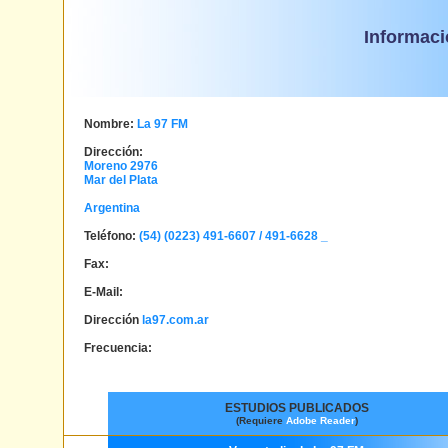
Informaci
Nombre:
La 97 FM
Dirección:
Moreno 2976
Mar del Plata
Argentina
Teléfono:
(54) (0223) 491-6607 / 491-6628 _
Fax:
E-Mail:
Dirección
la97.com.ar
Frecuencia:
ESTUDIOS PUBLICADOS
(Requiere
Adobe Reader
)