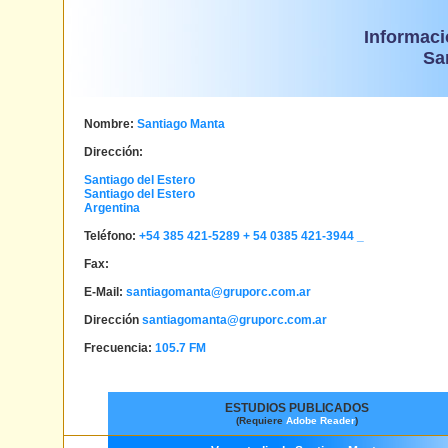
Informaci
Sa
Nombre:
Santiago Manta
Dirección:
Santiago del Estero
Santiago del Estero
Argentina
Teléfono:
+54 385 421-5289 + 54 0385 421-3944 _
Fax:
E-Mail:
santiagomanta@gruporc.com.ar
Dirección
santiagomanta@gruporc.com.ar
Frecuencia:
105.7 FM
ESTUDIOS PUBLICADOS
(Requiere
Adobe Reader
)