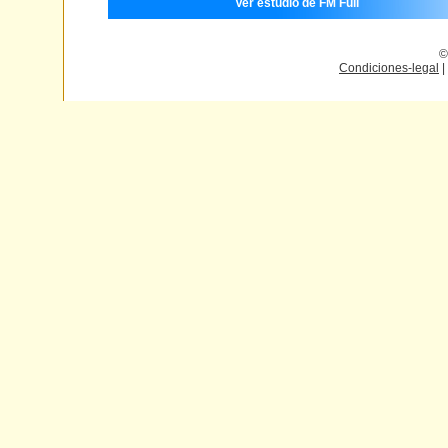
Ver estudio de FM Full
©
Condiciones-legal
|