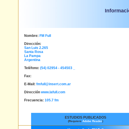
Informaci
Nombre:
FM Full
Dirección:
San Luis 2.265
Santa Rosa
La Pampa
Argentina
Teléfono:
(54) 02954 - 454503 _
Fax:
E-Mail:
fmfull@insert.com.ar
Dirección
www.lafull.com
Frecuencia:
105.7 fm
ESTUDIOS PUBLICADOS
(Requiere
Adobe Reader
)