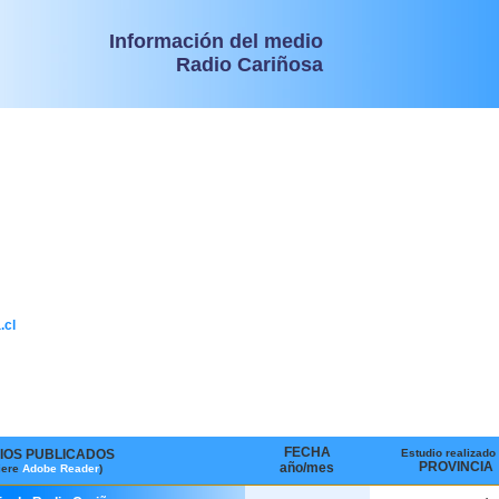
Información del medio
Radio Cariñosa
.cl
FECHA
IOS PUBLICADOS
Estudio realizado
PROVINCIA
año/mes
iere
Adobe Reader
)