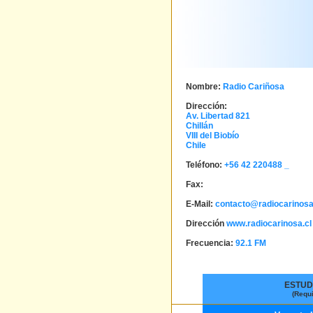
Nombre:
Radio Cariñosa
Dirección:
Av. Libertad 821
Chillán
VIII del Biobío
Chile
Teléfono:
+56 42 220488 _
Fax:
E-Mail:
contacto@radiocarinosa
Dirección
www.radiocarinosa.cl
Frecuencia:
92.1 FM
ESTUD
(Requ