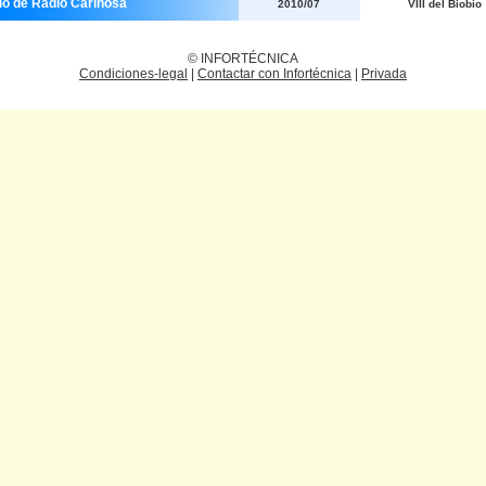
io de Radio Cariñosa
2010/07
VIII del Biobío
© INFORTÉCNICA
Condiciones-legal
|
Contactar con Infortécnica
|
Privada