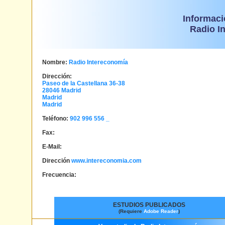
Informaci
Radio I
Nombre:
Radio Intereconomía
Dirección:
Paseo de la Castellana 36-38
28046
Madrid
Madrid
Madrid
Teléfono:
902 996 556 _
Fax:
E-Mail:
Dirección
www.intereconomia.com
Frecuencia:
ESTUDIOS PUBLICADOS
(Requiere
Adobe Reader
)