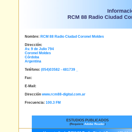
Informaci
RCM 88 Radio Ciudad Co
Nombre:
RCM 88 Radio Ciudad Coronel Moldes
Dirección:
Av. 9 de Julio 794
Coronel Moldes
Córdoba
Argentina
Teléfono:
(054)03582 - 481739 _
Fax:
E-Mail:
Dirección
www.rcm88-digital.com.ar
Frecuencia:
100.3 FM
ESTUDIOS PUBLICADOS
(Requiere
Adobe Reader
)