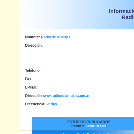
Informaci
Radi
Nombre:
Radio de la Mujer
Dirección:
Teléfono:
_
Fax:
E-Mail:
Dirección
www.radiodelamujer.com.ar
Frecuencia:
Varias
ESTUDIOS PUBLICADOS
(Requiere
Adobe Reader
)