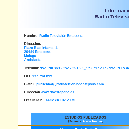
Informaci
Radio Televis
Nombre:
Radio Televisión Estepona
Dirección:
Plaza Blas Infante, 1.
29680
Estepona
Málaga
Andalucía
Teléfono:
952 790 369 - 952 798 180 _
952 792 212 - 952 791 536
Fax:
952 794 695
E-Mail:
publicidad@radiotelevisionestepona.com
Dirección
www.rtvestepona.es
Frecuencia:
Radio en 107.2 FM
ESTUDIOS PUBLICADOS
(Requiere
Adobe Reader
)