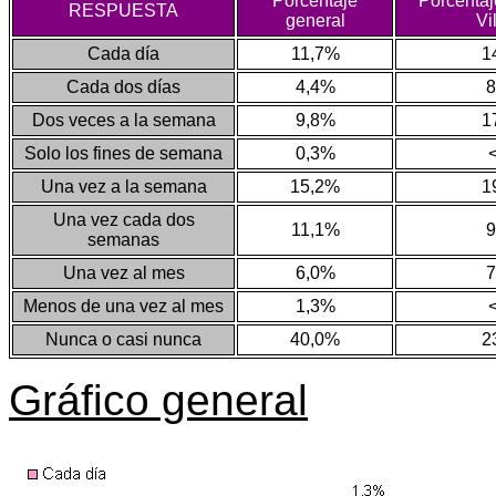
Porcentaje
Porcentaj
RESPUESTA
general
Vi
Cada día
11,7%
1
Cada dos días
4,4%
8
Dos veces a la semana
9,8%
1
Solo los fines de semana
0,3%
Una vez a la semana
15,2%
1
Una vez cada dos
11,1%
9
semanas
Una vez al mes
6,0%
7
Menos de una vez al mes
1,3%
Nunca o casi nunca
40,0%
2
Gráfico general