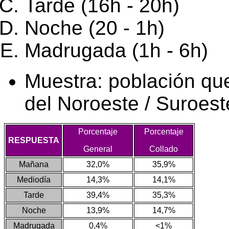
Tarde (16h - 20h)
Noche (20 - 1h)
Madrugada (1h - 6h)
Muestra: población que
del Noroeste / Suroest
Porcentaje
Porcentaje
RESPUESTA
General
Collado
Mañana
32,0%
35,9%
Mediodía
14,3%
14,1%
Tarde
39,4%
35,3%
Noche
13,9%
14,7%
Madrugada
0,4%
<1%