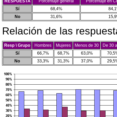
RESPUESTA
Porcentaje general
Porcentaje en Co
Sí
68,4%
84,
No
31,6%
15,
Relación de las respuest
Resp \ Grupo
Hombres
Mujeres
Menos de 30
De 30 a
Sí
66,7%
68,7%
63,0%
70,5
No
33,3%
31,3%
37,0%
29,5