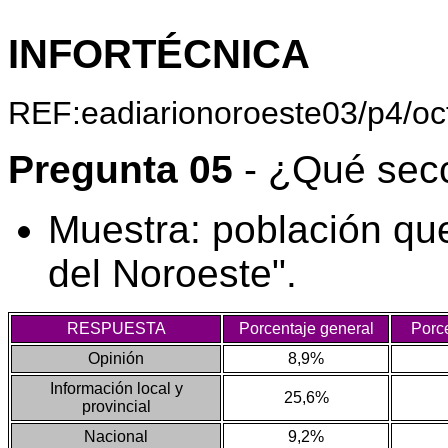
INFORTÉCNICA
REF:eadiarionoroeste03/p4/oc
Pregunta 05
- ¿Qué secc
Muestra: población que
del Noroeste".
RESPUESTA
Porcentaje general
Porc
Opinión
8,9%
Información local y
25,6%
provincial
Nacional
9,2%