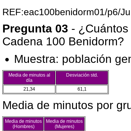
REF:eac100benidorm01/p6/Ju
Pregunta 03
- ¿Cuántos 
Cadena 100 Benidorm?
Muestra: población ge
Media de minutos al
Desviación std.
día
21,34
61,1
Media de minutos por gr
Media de minutos
Media de minutos
(Hombres)
(Mujeres)