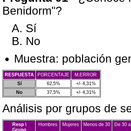
Benidorm"?
Sí
No
Muestra: población ge
RESPUESTA
PORCENTAJE
M.ERROR
Sí
62,5%
+/- 4,31%
No
37,5%
+/- 4,31%
Análisis por grupos de s
Resp \
Hombres
Mujeres
Menos de 30
De 30 a
Grupo