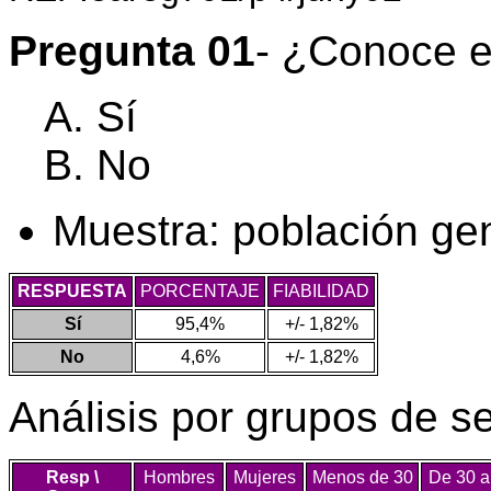
Pregunta 01
- ¿Conoce e
Sí
No
Muestra: población ge
RESPUESTA
PORCENTAJE
FIABILIDAD
Sí
95,4%
+/- 1,82%
No
4,6%
+/- 1,82%
Análisis por grupos de s
Resp \
Hombres
Mujeres
Menos de 30
De 30 a