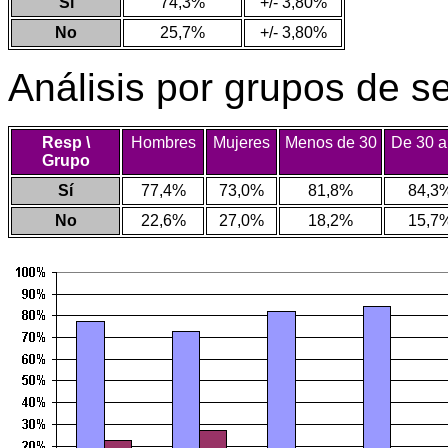
Sí
74,3%
+/- 3,80%
No
25,7%
+/- 3,80%
Análisis por grupos de s
Resp \
Hombres
Mujeres
Menos de 30
De 30 a
Grupo
Sí
77,4%
73,0%
81,8%
84,3
No
22,6%
27,0%
18,2%
15,7