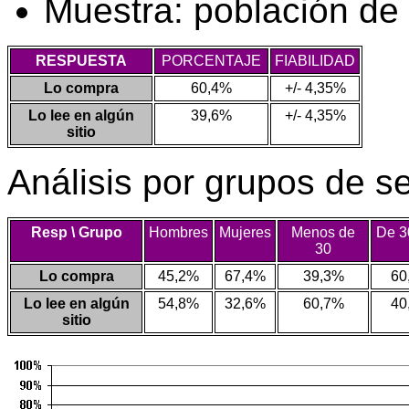
Muestra: población de
RESPUESTA
PORCENTAJE
FIABILIDAD
Lo compra
60,4%
+/- 4,35%
Lo lee en algún
39,6%
+/- 4,35%
sitio
Análisis por grupos de s
Resp \ Grupo
Hombres
Mujeres
Menos de
De 3
30
Lo compra
45,2%
67,4%
39,3%
60
Lo lee en algún
54,8%
32,6%
60,7%
40
sitio