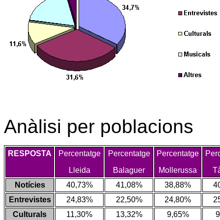
Anàlisi per poblacions
RESPOSTA
Percentatge
Percentatge
Percentatge
Per
Lleida
Balaguer
Mollerussa
T
Notícies
40,73%
41,08%
38,88%
4
Entrevistes
24,83%
22,50%
24,80%
2
Culturals
11,30%
13,32%
9,65%
9