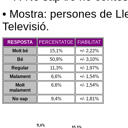
• Mostra: persones de Ll
Televisió.
RESPOSTA
PERCENTATGE
FIABILITAT
Molt bé
15,1%
+/- 2,22%
Bé
50,9%
+/- 3,10%
Regular
11,3%
+/- 1,97%
Malament
6,6%
+/- 1,54%
Molt
6,6%
+/- 1,54%
malament
No sap
9,4%
+/- 1,81%