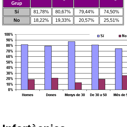
Grup
Sí
81,78%
80,67%
79,44%
74,50%
No
18,22%
19,33%
20,57%
25,51%