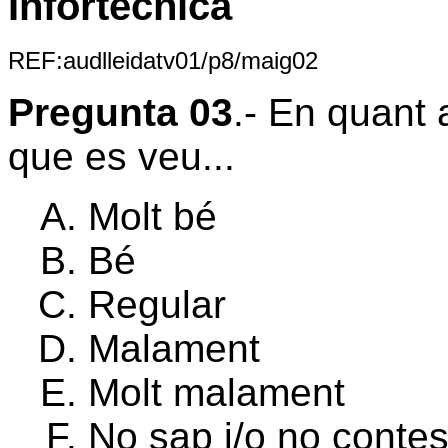
Infortècnica
REF:audlleidatv01/p8/maig02
Pregunta 03
.- En quant 
que es veu...
Molt bé
Bé
Regular
Malament
Molt malament
No sap i/o no contes