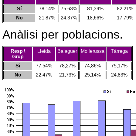
Sí
78,14%
75,63%
81,39%
82,21%
No
21,87%
24,37%
18,66%
17,79%
Anàlisi per poblacions.
Resp \
Lleida
Balaguer
Mollerussa
Tàrrega
Grup
Sí
77,54%
78,27%
74,86%
75,17%
No
22,47%
21,73%
25,14%
24,83%