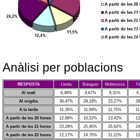
Anàlisi per poblacions
RESPOSTA
Lleida
Balaguer
Mollerussa
Tà
Al matí
6,49%
4,67%
8,31%
6
Al migdia
30,47%
29,19%
23,27%
2
A la tarda
11,35%
11,69%
11,75%
1
A partir de les 20 hores
12,68%
10,22%
13,42%
1
A partir de les 21 hores
23,29%
25,45%
25,62%
2
A partir de les 22 hores
12,17%
14,75%
11,22%
1