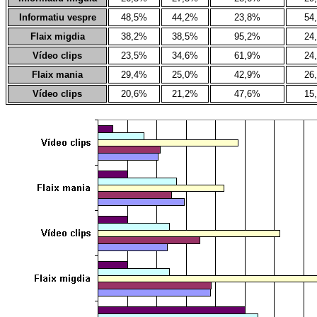
Informatiu vespre
48,5%
44,2%
23,8%
54
Flaix migdia
38,2%
38,5%
95,2%
24
Vídeo clips
23,5%
34,6%
61,9%
24
Flaix mania
29,4%
25,0%
42,9%
26
Vídeo clips
20,6%
21,2%
47,6%
15