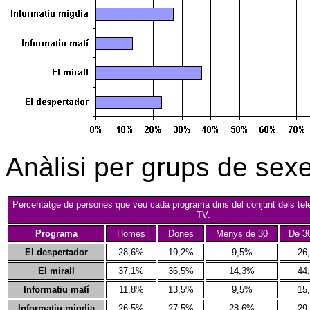
Anàlisi per grups de sexe
Percentatge de persones que veu cada programa dins del conjunt dels tel
TV.
Programa
Homes
Dones
Menys de 30
De 30
El despertador
28,6%
19,2%
9,5%
26
El mirall
37,1%
36,5%
14,3%
44
Informatiu matí
11,8%
13,5%
9,5%
15
Informatiu migdia
26,5%
27,5%
28,6%
29