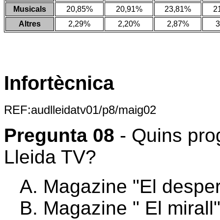
Musicals
20,85%
20,91%
23,81%
2
Altres
2,29%
2,20%
2,87%
3
Infortècnica
REF:audlleidatv01/p8/maig02
Pregunta 08
- Quins pr
Lleida TV?
Magazine "El desper
Magazine " El mirall