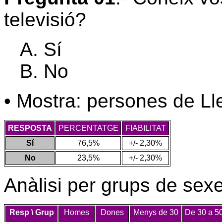
televisió?
Sí
No
• Mostra: persones de Ll
RESPOSTA
PERCENTATGE
FIABILITAT
Sí
76,5%
+/- 2,30%
No
23,5%
+/- 2,30%
Anàlisi per grups de sexe
Resp \ Grup
Homes
Dones
Menys de 30
De 30 a 5