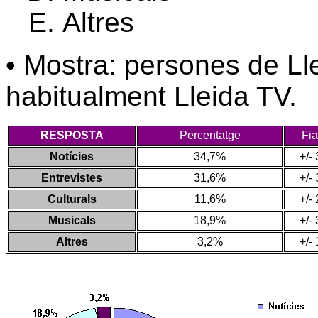
Altres
• Mostra: persones de Ll
habitualment Lleida TV.
RESPOSTA
Percentatge
Fia
Notícies
34,7%
+/-
Entrevistes
31,6%
+/-
Culturals
11,6%
+/-
Musicals
18,9%
+/-
Altres
3,2%
+/-