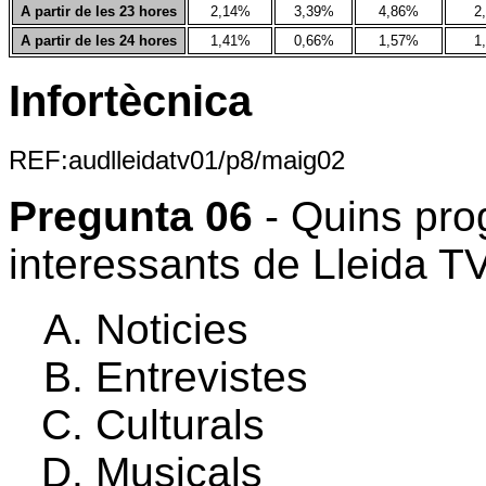
A partir de les 23 hores
2,14%
3,39%
4,86%
2
A partir de les 24 hores
1,41%
0,66%
1,57%
1
Infortècnica
REF:audlleidatv01/p8/maig02
Pregunta 06
- Quins pr
interessants de Lleida T
Noticies
Entrevistes
Culturals
Musicals