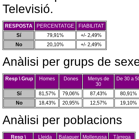
Televisió.
RESPOSTA
PERCENTATGE
FIABILITAT
Sí
79,91%
+/- 2,49%
No
20,10%
+/- 2,49%
Anàlisi per grups de sexe
Resp \ Grup
Homes
Dones
Menys de
De 30 a 5
30
Sí
81,57%
79,06%
87,43%
80,91%
No
18,43%
20,95%
12,57%
19,10%
Anàlisi per poblacions
Resp \
Lleida
Balaguer
Mollerussa
Tàrrega