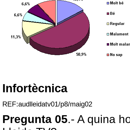
Infortècnica
REF:audlleidatv01/p8/maig02
Pregunta 05
.- A quina h