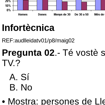
Infortècnica
REF:audlleidatv01/p8/maig02
Pregunta 02
.- Té vostè 
TV.?
Sí
No
• Mostra: persones de Ll