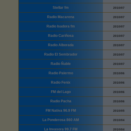
Stellar fm
2010/07
Radio Macarena
2010/07
Radio Isadora fm
2010/07
Radio Cariñosa
2010/07
Radio Alborada
2010/07
Radio El Sembrador
2010/07
Radio Ñuble
2010/07
Radio Palermo
2010/06
Radio Fenix
2010/06
FM del Lago
2010/06
Radio Pacha
2010/06
FM Nativa 96.9 FM
2010/05
La Ponderosa 860 AM
2010/04
La Invasora 99.7 FM
2010/04