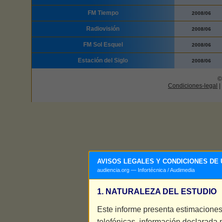
FM Tiempo
2008/06
Radiovisión
2008/06
FM Sol Esquel
2008/06
Estación del Siglo
2008/06
©
Condiciones-legal
|
AVISOS LEGALES Y CONDICIONES DE 
audiencia.org — Infortécnica / Audimedia
1. NATURALEZA DEL ESTUDIO
Este informe presenta estimaciones
telefónicas, información declarada 