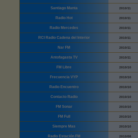
Santiago Manta
2010/11
Radio Hot
2010/11
Radio Mercedes
2010/11
RCI Radio Cadena del Interior
2010/11
Nar FM
2010/11
Antofagasta TV
2010/11
FM Libre
2010/10
Frecuencia VYP
2010/10
Radio Encuentro
2010/10
Contacto Radio
2010/10
FM Sonar
2010/10
FM Full
2010/10
Siempre Mas
2010/10
Radio Estación FM
2010/08