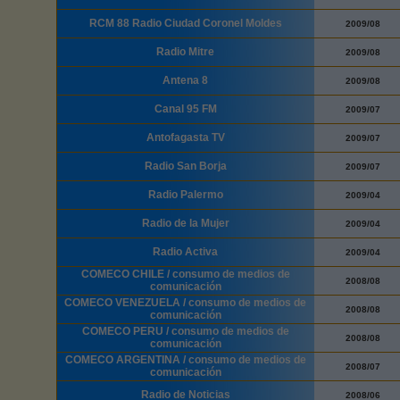
RCM 88 Radio Ciudad Coronel Moldes
2009/08
Radio Mitre
2009/08
Antena 8
2009/08
Canal 95 FM
2009/07
Antofagasta TV
2009/07
Radio San Borja
2009/07
Radio Palermo
2009/04
Radio de la Mujer
2009/04
Radio Activa
2009/04
COMECO CHILE / consumo de medios de
2008/08
comunicación
COMECO VENEZUELA / consumo de medios de
2008/08
comunicación
COMECO PERU / consumo de medios de
2008/08
comunicación
COMECO ARGENTINA / consumo de medios de
2008/07
comunicación
Radio de Noticias
2008/06