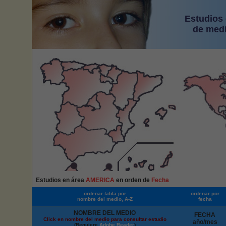
Estudios 
de medi
Estudios en área
AMERICA
en orden de
Fecha
ordenar tabla por
ordenar por
nombre del medio, A-Z
fecha
NOMBRE DEL MEDIO
FECHA
Click en nombre del medio para consultar estudio
año/mes
(Requiere
Adobe Reader
)